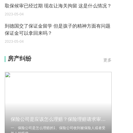
到德国交了保证金留学 但是孩子的精神方面有问题
保证金可以拿回来吗？
2023-05-04
我想问一下申请护照需要带什么证件？
2023-05-04
您好：请问从国外进口的费钢税率是多少？非常感
房产纠纷
更多
谢！
2023-05-04
外国旅游签证可以在中国大使馆登记结婚吗？
2023-05-04
我可以在苏州申请护照吗？我所在的地方是云南
2023-05-04
保险公司是应该怎么理赔？保险理赔请求审查的程序有哪些？
你好 我想问一下外国人来这里工作没有护照该怎么
办？
一、保险公司是怎么理赔的1、保险公司收到被保险人或者受