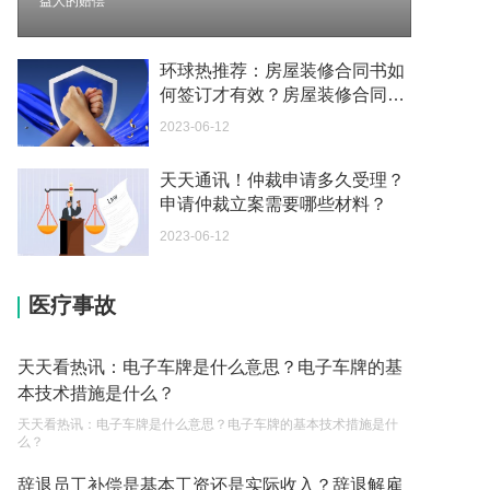
益人的赔偿
2023-05-04
如何续签居住证 我的1月7日到期
环球热推荐：房屋装修合同书如
2023-05-04
何签订才有效？房屋装修合同纠
纷的诉讼时效
2023-06-12
中介说商务签转工作签证合法吗 应该向哪个国家机
关报案？
天天通讯！仲裁申请多久受理？
2023-05-04
申请仲裁立案需要哪些材料？
你好 我需要申请去美国结婚的签证 过程是什么？
2023-06-12
2023-05-04
医疗事故
代理权的产生原因是什么？当我国没有外贸经营权
的企业委托外贸公司进出口贸易时，相关当事人的
权利和责任是什么？
2023-05-04
天天看热讯：电子车牌是什么意思？电子车牌的基
本技术措施是什么？
单纯的遗产赠要缴税吗？
天天看热讯：电子车牌是什么意思？电子车牌的基本技术措施是什
2023-05-05
么？
遗产继承必须要公证吗？
辞退员工补偿是基本工资还是实际收入？辞退解雇