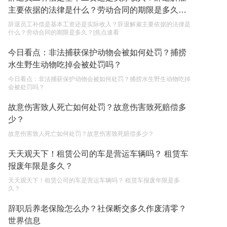
主要依据的法律是什么？劳动合同的期限是多久？|
2023-05-05
焦点速看
辞退员工补偿是基本工资还是实际收入？辞退解雇主要依据的法律是
继承遗产的份额怎么分配？
什么？劳动合同的期限是多久？|焦点速看
2023-05-05
今日看点：非法捕获保护动物会被如何处罚？捕捞
水生野生动物吃掉会被处罚吗？
今日看点：非法捕获保护动物会被如何处罚？捕捞水生野生动物吃掉
会被处罚吗？
故意伤害致人死亡如何处罚？故意伤害致死赔偿多
少？
故意伤害致人死亡如何处罚？故意伤害致死赔偿多少？
天天观天下！租赁公司的车是营运车辆吗？ 租赁车
报废年限是多久？
天天观天下！租赁公司的车是营运车辆吗？ 租赁车报废年限是多
久？
辞职后养老保险怎么办？社保断交多久作废清零？
世界信息