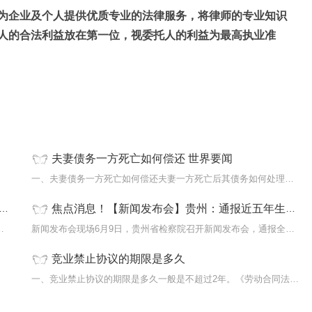
为企业及个人提供优质专业的法律服务，将律师的专业知识
人的合法利益放在第一位，视委托人的利益为最高执业准
夫妻债务一方死亡如何偿还 世界要闻
行政诉
一、夫妻债务一方死亡如何偿还夫妻一方死亡后其债务如何处理，首先要弄
焦点消息！【新闻发布会】贵州：通报近五年生态检察工作情况
检察助力建设黄河流域生态保护...
新闻发布会现场6月9日，贵州省检察院召开新闻发布会，通报全省检察机关
竞业禁止协议的期限是多久
一、竞业禁止协议的期限是多久一般是不超过2年。《劳动合同法》第24条