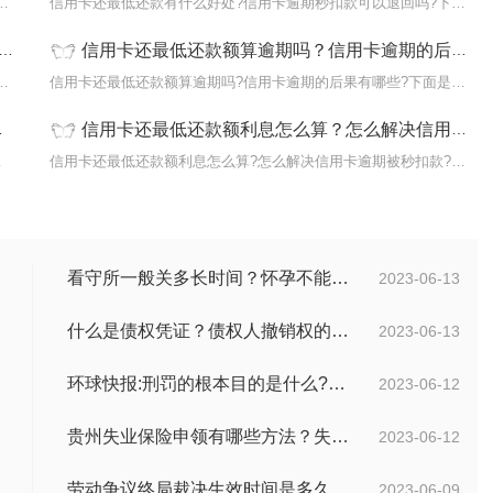
逾期记录会被消除吗?即使您在服刑后把欠款
信用卡还最低还款有什么好处?信用卡逾期秒扣款可以退回吗?下面是小
信用卡还最低还款额算逾期吗？信用卡逾期的后果有哪些？
如果信用卡拥有还款宽限期，且还款宽限期大
信用卡还最低还款额算逾期吗?信用卡逾期的后果有哪些?下面是小编整
信用卡还最低还款额利息怎么算？怎么解决信用卡逾期被秒扣款？-环球热推荐
可以杜绝自
信用卡还最低还款额利息怎么算?怎么解决信用卡逾期被秒扣款?下面是
看守所一般关多长时间？怀孕不能送看守所吗？ 焦点报道
2023-06-13
什么是债权凭证？债权人撤销权的行使和期限是多久？ 世界球精选
2023-06-13
环球快报:刑罚的根本目的是什么?刑法和刑罚有区别吗?
2023-06-12
贵州失业保险申领有哪些方法？失业保险的申请方法分为几种？
2023-06-12
劳动争议终局裁决生效时间是多久？劳动争议终局裁决可以起诉吗？
2023-06-09