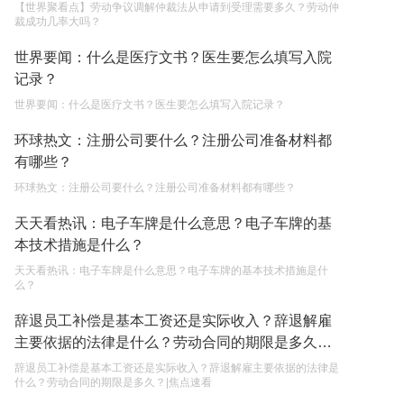
【世界聚看点】劳动争议调解仲裁法从申请到受理需要多久？劳动仲
裁成功几率大吗？
单纯的遗产赠要缴税吗？
2023-05-05
世界要闻：什么是医疗文书？医生要怎么填写入院
记录？
世界要闻：什么是医疗文书？医生要怎么填写入院记录？
环球热文：注册公司要什么？注册公司准备材料都
有哪些？
环球热文：注册公司要什么？注册公司准备材料都有哪些？
天天看热讯：电子车牌是什么意思？电子车牌的基
本技术措施是什么？
天天看热讯：电子车牌是什么意思？电子车牌的基本技术措施是什
么？
辞退员工补偿是基本工资还是实际收入？辞退解雇
主要依据的法律是什么？劳动合同的期限是多久？|
焦点速看
辞退员工补偿是基本工资还是实际收入？辞退解雇主要依据的法律是
什么？劳动合同的期限是多久？|焦点速看