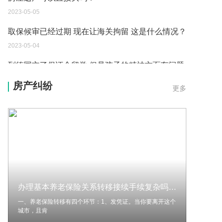
2023-05-05
取保候审已经过期 现在让海关拘留 这是什么情况？
2023-05-04
到德国交了保证金留学 但是孩子的精神方面有问题
保证金可以拿回来吗？
房产纠纷
更多
2023-05-04
我想问一下申请护照需要带什么证件？
2023-05-04
您好：请问从国外进口的费钢税率是多少？非常感
谢！
2023-05-04
办理基本养老保险关系转移接续手续复杂吗？养老保险转移的环节有哪些？
外国旅游签证可以在中国大使馆登记结婚吗？
一、养老保险转移有四个环节：1、发凭证。当你要离开这个
2023-05-04
城市，且肯
我可以在苏州申请护照吗？我所在的地方是云南