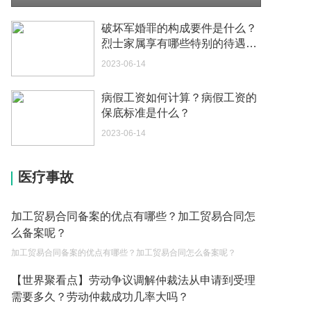
2023-05-04
破坏军婚罪的构成要件是什么？
烈士家属享有哪些特别的待遇？
你好 我想问一下外国人来这里工作没有护照该怎么
抚恤金如何领取？_观察
办？
2023-06-14
2023-05-04
病假工资如何计算？病假工资的
如何续签居住证 我的1月7日到期
保底标准是什么？
2023-05-04
2023-06-14
中介说商务签转工作签证合法吗 应该向哪个国家机
关报案？
医疗事故
2023-05-04
加工贸易合同备案的优点有哪些？加工贸易合同怎
你好 我需要申请去美国结婚的签证 过程是什么？
么备案呢？
2023-05-04
加工贸易合同备案的优点有哪些？加工贸易合同怎么备案呢？
代理权的产生原因是什么？当我国没有外贸经营权
【世界聚看点】劳动争议调解仲裁法从申请到受理
的企业委托外贸公司进出口贸易时，相关当事人的
需要多久？劳动仲裁成功几率大吗？
权利和责任是什么？
2023-05-04