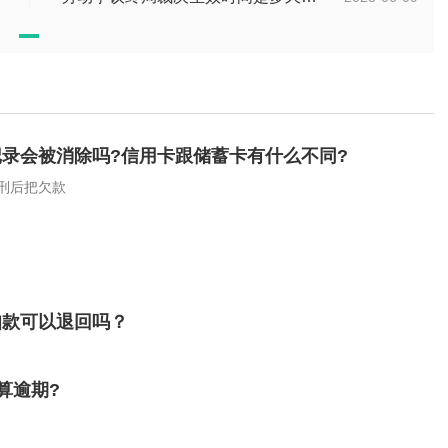
录会被消除吗?信用卡跟储蓄卡有什么不同?
刑后把欠款
扣款可以退回吗？
算逾期?