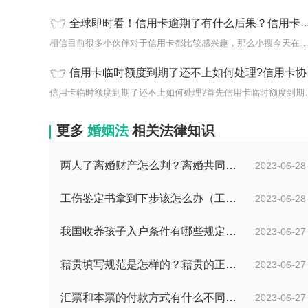
全球即时看！信用卡逾期了有什么后果？信用卡欠钱不还会坐牢吗？
相信目前很多小伙伴对于信用卡都比较感兴趣，那么小搜今天在
信用卡临时额度到期了还不上如何处理?信用卡协商还款怎么谈？
信用卡临时额度到期了还不
更多
婚姻法
相关法律知识
两人了离婚财产怎么判？离婚共同财产有哪些？_焦点快报
2023-06-28
工伤鉴定书拿到下步该怎么办（工伤鉴定后要是对伤残等级结论不服怎么办）
2023-06-28
我国收养孩子入户条件有哪些规定？办理收养登记的事实收养情况有几种？
2023-06-27
籍贯填写规范是怎样的？籍贯的正确填写规范是什么？-天天微动态
2023-06-27
汇票和本票的付款方式有什么不同？汇票和本票包含的交易数有什么不同？ 环球今热点
2023-06-27