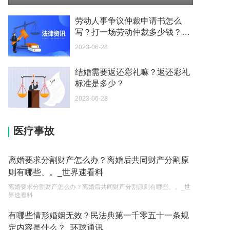
我可以在苏州申请护照吗？我所在的地方是云南
2023-05-04
劳动人事争议仲裁申请书怎么
写？打一场劳动仲裁多少钱？_
你好 我想问一下外国人来这里工作没有护照该怎么
全球今头条
2023-06-28
办？
2023-05-04
结婚需要返还彩礼嘛？返还彩礼
标准是多少？
如何续签居住证 我的1月7日到期
2023-05-04
2023-06-28
中介说商务签转工作签证合法吗 应该向哪个国家机
医疗事故
关报案？
2023-05-04
离婚要求分割财产怎么办？离婚后共同财产分割原
你好 我需要申请去美国结婚的签证 过程是什么？
则有哪些、。_世界速看料
2023-05-04
离婚要求分割财产怎么办？离婚后共同财产分割原则有哪些、。_世
界速看料
代理权的产生原因是什么？当我国没有外贸经营权
的企业委托外贸公司进出口贸易时，相关当事人的
有哪些情形婚姻无效？民法典第一千零五十一条规
权利和责任是什么？
定内容是什么？_环球通讯
2023-05-04