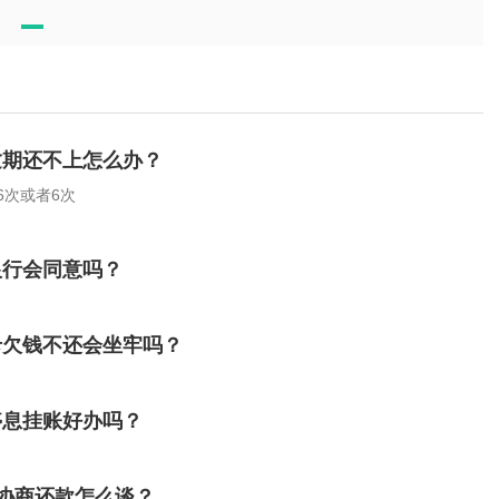
逾期还不上怎么办？
6次或者6次
银行会同意吗？
卡欠钱不还会坐牢吗？
停息挂账好办吗？
协商还款怎么谈？