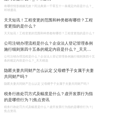
有哪些情形婚姻无效？民法典第一千零五十一条规定内容是什么？_
单纯的遗产赠要缴税吗？
环球通讯
2023-05-05
天天短讯！工程变更的范围和种类都有哪些？工程
变更指的是什么？
天天短讯！工程变更的范围和种类都有哪些？工程变更指的是什么？
公司注销办理流程是什么？企业法人登记管理条例
施行细则第四十五条的规定内容是什么？_天天精
选
公司注销办理流程是什么？企业法人登记管理条例施行细则第四十五
条的规定内容是什么？_天天精选
隐匿夫妻共同财产怎么认定 父母赠予子女属于夫妻
共同财产吗？
隐匿夫妻共同财产怎么认定 父母赠予子女属于夫妻共同财产吗？
税务行政处罚方式及幅度是什么？虚开发票行为指
的是哪些行为？|焦点资讯
税务行政处罚方式及幅度是什么？虚开发票行为指的是哪些行为？|
焦点资讯