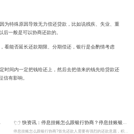
。因为特殊原因导致无力偿还贷款，比如说残疾、失业、重
以后一般是可以协商还款的。
账，看能否延长还款期限、分期偿还，银行是会酌情考虑
一定时间内一定把钱给还上，然后去把借来的钱先给贷款还
征信有影响。
快资讯：停息挂账怎么跟银行协商？停息挂账银行会同意吗？
者6次
停息挂账怎么跟银行协商?首先还款人需要有强烈的还款意愿，积极主动