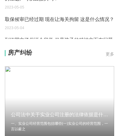
2023-05-05
取保候审已经过期 现在让海关拘留 这是什么情况？
2023-05-04
到德国交了保证金留学 但是孩子的精神方面有问题
保证金可以拿回来吗？
房产纠纷
更多
2023-05-04
我想问一下申请护照需要带什么证件？
2023-05-04
您好：请问从国外进口的费钢税率是多少？非常感
谢！
2023-05-04
公司法中关于实业公司注册的法律依据是什么？中华人民共和国公司法第二十三条是什么？ 当前速看
外国旅游签证可以在中国大使馆登记结婚吗？
一、实业公司经营范围包括哪些(一)实业公司的经营范围，一
2023-05-04
言以蔽之