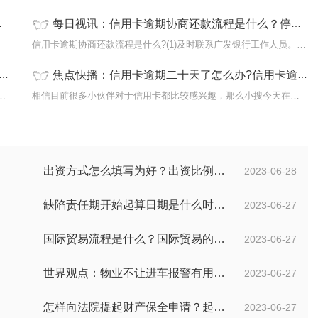
每日视讯：信用卡逾期协商还款流程是什么？停息挂账好办吗？
网上也
信用卡逾期协商还款流程是什么?(1)及时联系广发银行工作人员。持卡
焦点快播：信用卡逾期二十天了怎么办?信用卡逾期会上征信吗？
上如何处理?首先信用卡临时额度到期了并非
相信目前很多小伙伴对于信用卡都比较感兴趣，那么小搜今天在网上也
出资方式怎么填写为好？出资比例怎么填写？
2023-06-28
缺陷责任期开始起算日期是什么时候？缺陷责任终止证书签发的必要条件是什么？
2023-06-27
国际贸易流程是什么？国际贸易的具体流程的内容都有哪些？
2023-06-27
世界观点：物业不让进车报警有用吗？小区不让业主进车该怎么投诉？
2023-06-27
怎样向法院提起财产保全申请？起诉离婚能申请财产保全吗？_全球快播
2023-06-27