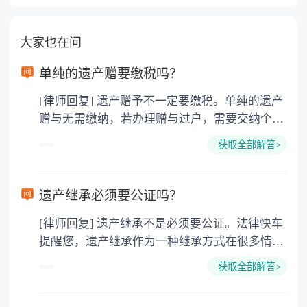
大家也在问
单纯的遗产赠要缴税吗？
[律师回复] 遗产赠予不一定要缴税。单纯的遗产
赠与无需缴纳，若办理赠与过户，需要交纳个人
所得税、契税和公证费。赠与过户是没有增值税
获取全部解答>
的，因为赠与是被认为是无偿受赠的行为，所以
需要受赠人缴纳个人所得税，同时赠与过户也需
要缴纳公证费，具体如下： 1. 公证费：按房
遗产继承必须要公证吗？
价2%缴纳 2. 评估费：按房价0.5%缴纳
[律师回复] 遗产继承不是必须要公证。法律快车
3. 印花税：按房屋评估价的0.05%缴纳 4. 土
提醒您，遗产继承作为一种继承方式在很多情况
地增值税：按房价1%缴纳 5. 房屋产权登记费：
下都是不需要公证的，当然，如果需要公正的也
100元一件。
获取全部解答>
可以到专门的公证机构去办理，相关程序参照法
律依据。公证不是遗产继承的必经程序。但为了