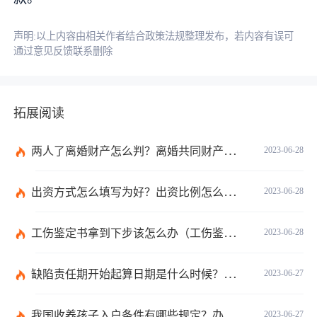
声明:以上内容由相关作者结合政策法规整理发布，若内容有误可
通过意见反馈联系删除
拓展阅读
两人了离婚财产怎么判？离婚共同财产有哪些？_焦点快报
2023-06-28
出资方式怎么填写为好？出资比例怎么填写？
2023-06-28
工伤鉴定书拿到下步该怎么办（工伤鉴定后要是对伤残等级结论不服怎么办）
2023-06-28
缺陷责任期开始起算日期是什么时候？缺陷责任终止证书签发的必要条件是什么？
2023-06-27
我国收养孩子入户条件有哪些规定？办理收养登记的事实收养情况有几种？
2023-06-27