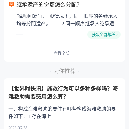
以防对财产继承发生纠纷，可以对遗产继承进行
继承遗产的份额怎么分配？
公证。所以，只要合法就具有法律效力，不需要
[律师回复] 1.一般情况下，同一顺序的各继承人
公证。
均等分配遗产。 2.同一顺序继承人继承遗产
的份额，一般应当均等。 3.对生活有特殊困
获取全部解答>
难又缺乏劳动能力的继承人，分配遗产时，应当
予以照顾。 4.对被继承人尽了主要扶养义务
或者与被继承人共同生活的继承人，分配遗产
查看全部
时，可以多分。 5.有扶养能力和有扶养条件
的继承人，不尽扶养义务的，分配遗产时，应当
为你推荐
不分或者少分。 6.继承人协商同意的，也可
以不均等。
【世界时快讯】施救行为可以多种多样吗？海
难救助需要费用怎么算？
一、构成海难救助的要件有哪些构成海难救助的要
件如下：1 存在海上
2023-06-28