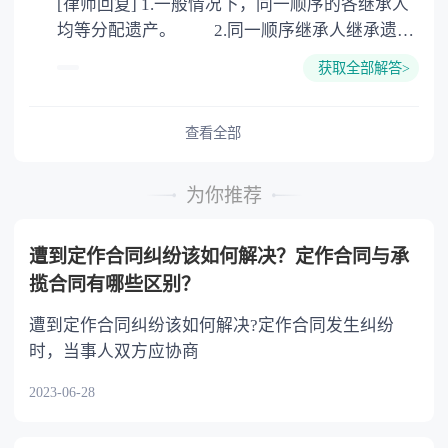
[律师回复] 1.一般情况下，同一顺序的各继承人
公证。
均等分配遗产。 2.同一顺序继承人继承遗产
的份额，一般应当均等。 3.对生活有特殊困
获取全部解答>
难又缺乏劳动能力的继承人，分配遗产时，应当
予以照顾。 4.对被继承人尽了主要扶养义务
或者与被继承人共同生活的继承人，分配遗产
查看全部
时，可以多分。 5.有扶养能力和有扶养条件
的继承人，不尽扶养义务的，分配遗产时，应当
为你推荐
不分或者少分。 6.继承人协商同意的，也可
以不均等。
遭到定作合同纠纷该如何解决？定作合同与承
揽合同有哪些区别？
遭到定作合同纠纷该如何解决?定作合同发生纠纷
时，当事人双方应协商
2023-06-28