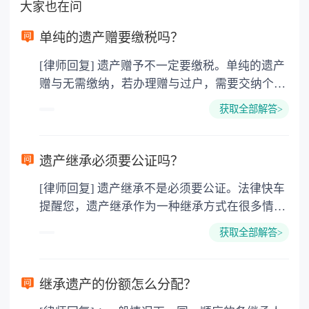
大家也在问
单纯的遗产赠要缴税吗？
[律师回复] 遗产赠予不一定要缴税。单纯的遗产
赠与无需缴纳，若办理赠与过户，需要交纳个人
所得税、契税和公证费。赠与过户是没有增值税
获取全部解答>
的，因为赠与是被认为是无偿受赠的行为，所以
需要受赠人缴纳个人所得税，同时赠与过户也需
要缴纳公证费，具体如下： 1. 公证费：按房
遗产继承必须要公证吗？
价2%缴纳 2. 评估费：按房价0.5%缴纳
[律师回复] 遗产继承不是必须要公证。法律快车
3. 印花税：按房屋评估价的0.05%缴纳 4. 土
提醒您，遗产继承作为一种继承方式在很多情况
地增值税：按房价1%缴纳 5. 房屋产权登记费：
下都是不需要公证的，当然，如果需要公正的也
100元一件。
获取全部解答>
可以到专门的公证机构去办理，相关程序参照法
律依据。公证不是遗产继承的必经程序。但为了
以防对财产继承发生纠纷，可以对遗产继承进行
继承遗产的份额怎么分配？
公证。所以，只要合法就具有法律效力，不需要