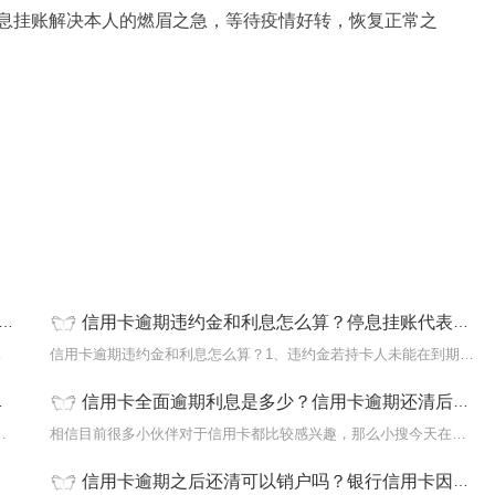
息挂账解决本人的燃眉之急，等待
疫情
好转，恢复正常之
信用卡逾期违约金和利息怎么算？停息挂账代表什么意思？_天天热推荐
择直接前往
信用卡逾期违约金和利息怎么算？1、违约金若持卡人未能在到期还款日
信用卡全面逾期利息是多少？信用卡逾期还清后注销有什么影响？ 焦点简讯
息还本协商不了，可以同网贷平台说
相信目前很多小伙伴对于信用卡都比较感兴趣，那么小搜今天在网上也
信用卡逾期之后还清可以销户吗？银行信用卡因犯案还不上怎么处理？