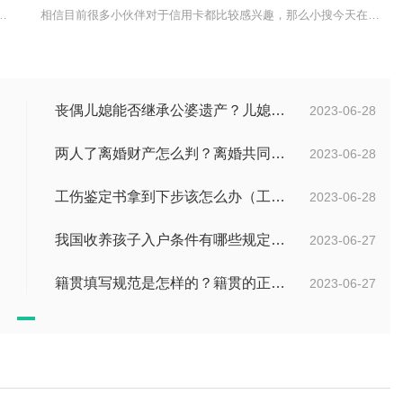
?第一步通过官方服务热线电话联系上贷款经
相信目前很多小伙伴对于信用卡都比较感兴趣，那么小搜今天在网上也
丧偶儿媳能否继承公婆遗产？儿媳有没有赡养老人的义务？
2023-06-28
两人了离婚财产怎么判？离婚共同财产有哪些？_焦点快报
2023-06-28
工伤鉴定书拿到下步该怎么办（工伤鉴定后要是对伤残等级结论不服怎么办）
2023-06-28
我国收养孩子入户条件有哪些规定？办理收养登记的事实收养情况有几种？
2023-06-27
籍贯填写规范是怎样的？籍贯的正确填写规范是什么？-天天微动态
2023-06-27