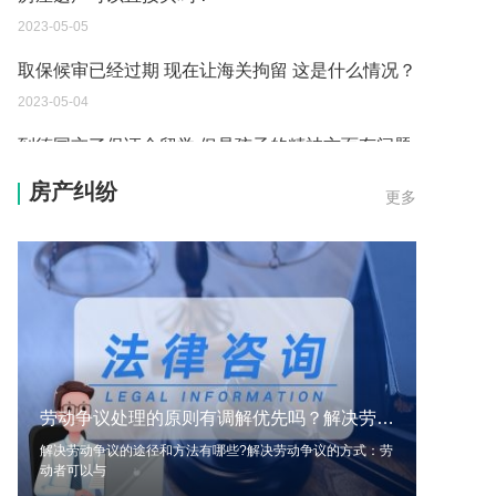
2023-05-05
取保候审已经过期 现在让海关拘留 这是什么情况？
2023-05-04
到德国交了保证金留学 但是孩子的精神方面有问题
保证金可以拿回来吗？
房产纠纷
更多
2023-05-04
我想问一下申请护照需要带什么证件？
2023-05-04
您好：请问从国外进口的费钢税率是多少？非常感
谢！
2023-05-04
劳动争议处理的原则有调解优先吗？解决劳动争议的途径和方法有哪些？-每日速看
外国旅游签证可以在中国大使馆登记结婚吗？
解决劳动争议的途径和方法有哪些?解决劳动争议的方式：劳
2023-05-04
动者可以与