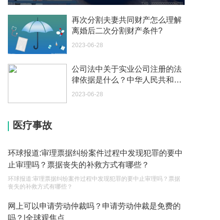
我可以在苏州申请护照吗？我所在的地方是云南
2023-05-04
再次分割夫妻共同财产怎么理解
离婚后二次分割财产条件?
你好 我想问一下外国人来这里工作没有护照该怎么
2023-06-28
办？
2023-05-04
公司法中关于实业公司注册的法
律依据是什么？中华人民共和国
如何续签居住证 我的1月7日到期
公司法第二十三条是什么？ 当前
2023-05-04
2023-06-28
速看
中介说商务签转工作签证合法吗 应该向哪个国家机
医疗事故
关报案？
2023-05-04
环球报道:审理票据纠纷案件过程中发现犯罪的要中
你好 我需要申请去美国结婚的签证 过程是什么？
止审理吗？票据丧失的补救方式有哪些？
2023-05-04
环球报道:审理票据纠纷案件过程中发现犯罪的要中止审理吗？票据
丧失的补救方式有哪些？
代理权的产生原因是什么？当我国没有外贸经营权
的企业委托外贸公司进出口贸易时，相关当事人的
网上可以申请劳动仲裁吗？申请劳动仲裁是免费的
权利和责任是什么？
吗？|全球观焦点
2023-05-04