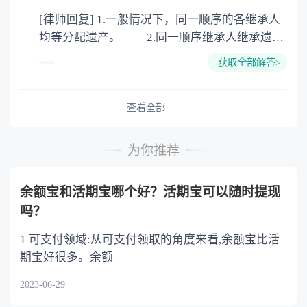
公证。所以，只要合法就具有法律效力，不需要
[律师回复] 1.一般情况下，同一顺序的各继承人
公证。
均等分配遗产。 2.同一顺序继承人继承遗产
的份额，一般应当均等。 3.对生活有特殊困
获取全部解答>
难又缺乏劳动能力的继承人，分配遗产时，应当
予以照顾。 4.对被继承人尽了主要扶养义务
或者与被继承人共同生活的继承人，分配遗产
查看全部
时，可以多分。 5.有扶养能力和有扶养条件
的继承人，不尽扶养义务的，分配遗产时，应当
为你推荐
不分或者少分。 6.继承人协商同意的，也可
以不均等。
余额宝和活期宝哪个好？活期宝可以随时提现
吗？
1 可支付领域:从可支付领取的角度来看,余额宝比活
期宝好很多。余额
2023-06-29