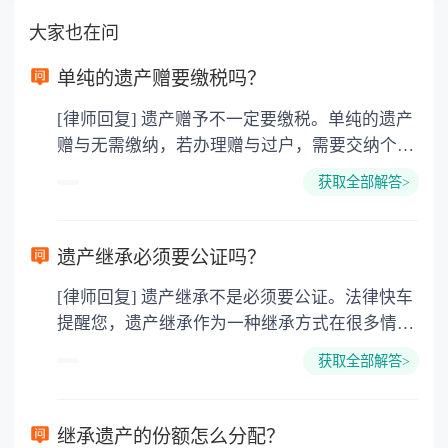
大家也在问
单纯的遗产赠要缴税吗？
[律师回复] 遗产赠予不一定要缴税。单纯的遗产
赠与无需缴纳，若办理赠与过户，需要交纳个人
所得税、契税和公证费。赠与过户是没有增值税
获取全部解答>
的，因为赠与是被认为是无偿受赠的行为，所以
需要受赠人缴纳个人所得税，同时赠与过户也需
要缴纳公证费，具体如下： 1. 公证费：按房
遗产继承必须要公证吗？
价2%缴纳 2. 评估费：按房价0.5%缴纳
[律师回复] 遗产继承不是必须要公证。法律快车
3. 印花税：按房屋评估价的0.05%缴纳 4. 土
提醒您，遗产继承作为一种继承方式在很多情况
地增值税：按房价1%缴纳 5. 房屋产权登记费：
下都是不需要公证的，当然，如果需要公正的也
100元一件。
获取全部解答>
可以到专门的公证机构去办理，相关程序参照法
律依据。公证不是遗产继承的必经程序。但为了
以防对财产继承发生纠纷，可以对遗产继承进行
继承遗产的份额怎么分配？