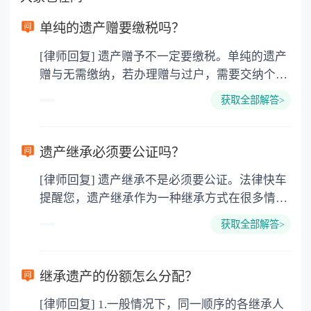
单纯的遗产赠要缴税吗？
[律师回复] 遗产赠予不一定要缴税。单纯的遗产
赠与无需缴纳，若办理赠与过户，需要交纳个人
所得税、契税和公证费。赠与过户是没有增值税
获取全部解答>
的，因为赠与是被认为是无偿受赠的行为，所以
需要受赠人缴纳个人所得税，同时赠与过户也需
要缴纳公证费，具体如下： 1. 公证费：按房
遗产继承必须要公证吗？
价2%缴纳 2. 评估费：按房价0.5%缴纳
[律师回复] 遗产继承不是必须要公证。法律快车
3. 印花税：按房屋评估价的0.05%缴纳 4. 土
提醒您，遗产继承作为一种继承方式在很多情况
地增值税：按房价1%缴纳 5. 房屋产权登记费：
下都是不需要公证的，当然，如果需要公正的也
100元一件。
获取全部解答>
可以到专门的公证机构去办理，相关程序参照法
律依据。公证不是遗产继承的必经程序。但为了
以防对财产继承发生纠纷，可以对遗产继承进行
继承遗产的份额怎么分配？
公证。所以，只要合法就具有法律效力，不需要
[律师回复] 1.一般情况下，同一顺序的各继承人
公证。