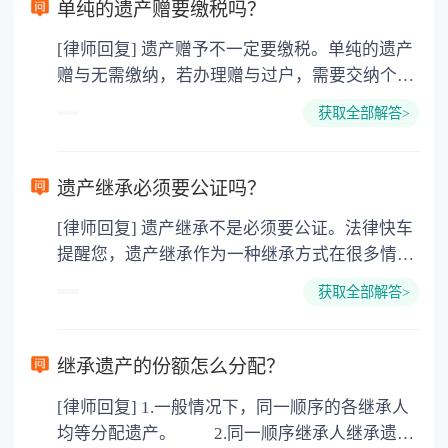
单纯的遗产赠要缴税吗？
[律师回复] 遗产赠予不一定要缴税。单纯的遗产
赠与无需缴纳，若办理赠与过户，需要交纳个人
所得税、契税和公证费。赠与过户是没有增值税
获取全部解答>
的，因为赠与是被认为是无偿受赠的行为，所以
需要受赠人缴纳个人所得税，同时赠与过户也需
要缴纳公证费，具体如下： 1. 公证费：按房
遗产继承必须要公证吗？
价2%缴纳 2. 评估费：按房价0.5%缴纳
[律师回复] 遗产继承不是必须要公证。法律快车
3. 印花税：按房屋评估价的0.05%缴纳 4. 土
提醒您，遗产继承作为一种继承方式在很多情况
地增值税：按房价1%缴纳 5. 房屋产权登记费：
下都是不需要公证的，当然，如果需要公正的也
100元一件。
获取全部解答>
可以到专门的公证机构去办理，相关程序参照法
律依据。公证不是遗产继承的必经程序。但为了
以防对财产继承发生纠纷，可以对遗产继承进行
继承遗产的份额怎么分配？
公证。所以，只要合法就具有法律效力，不需要
[律师回复] 1.一般情况下，同一顺序的各继承人
公证。
均等分配遗产。 2.同一顺序继承人继承遗产