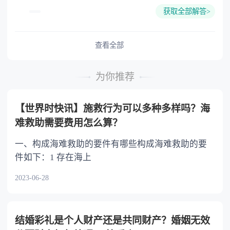
的份额，一般应当均等。 3.对生活有特殊困
获取全部解答>
难又缺乏劳动能力的继承人，分配遗产时，应当
予以照顾。 4.对被继承人尽了主要扶养义务
或者与被继承人共同生活的继承人，分配遗产
查看全部
时，可以多分。 5.有扶养能力和有扶养条件
的继承人，不尽扶养义务的，分配遗产时，应当
为你推荐
不分或者少分。 6.继承人协商同意的，也可
以不均等。
【世界时快讯】施救行为可以多种多样吗？海
难救助需要费用怎么算？
一、构成海难救助的要件有哪些构成海难救助的要
件如下：1 存在海上
2023-06-28
结婚彩礼是个人财产还是共同财产？婚姻无效