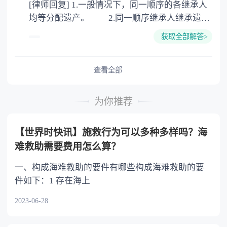
[律师回复] 1.一般情况下，同一顺序的各继承人
公证。
均等分配遗产。 2.同一顺序继承人继承遗产
的份额，一般应当均等。 3.对生活有特殊困
获取全部解答>
难又缺乏劳动能力的继承人，分配遗产时，应当
予以照顾。 4.对被继承人尽了主要扶养义务
或者与被继承人共同生活的继承人，分配遗产
查看全部
时，可以多分。 5.有扶养能力和有扶养条件
的继承人，不尽扶养义务的，分配遗产时，应当
为你推荐
不分或者少分。 6.继承人协商同意的，也可
以不均等。
【世界时快讯】施救行为可以多种多样吗？海
难救助需要费用怎么算？
一、构成海难救助的要件有哪些构成海难救助的要
件如下：1 存在海上
2023-06-28