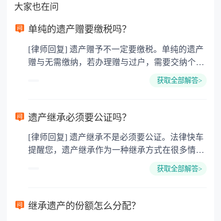
大家也在问
单纯的遗产赠要缴税吗？
[律师回复] 遗产赠予不一定要缴税。单纯的遗产
赠与无需缴纳，若办理赠与过户，需要交纳个人
所得税、契税和公证费。赠与过户是没有增值税
获取全部解答>
的，因为赠与是被认为是无偿受赠的行为，所以
需要受赠人缴纳个人所得税，同时赠与过户也需
要缴纳公证费，具体如下： 1. 公证费：按房
遗产继承必须要公证吗？
价2%缴纳 2. 评估费：按房价0.5%缴纳
[律师回复] 遗产继承不是必须要公证。法律快车
3. 印花税：按房屋评估价的0.05%缴纳 4. 土
提醒您，遗产继承作为一种继承方式在很多情况
地增值税：按房价1%缴纳 5. 房屋产权登记费：
下都是不需要公证的，当然，如果需要公正的也
100元一件。
获取全部解答>
可以到专门的公证机构去办理，相关程序参照法
律依据。公证不是遗产继承的必经程序。但为了
以防对财产继承发生纠纷，可以对遗产继承进行
继承遗产的份额怎么分配？
公证。所以，只要合法就具有法律效力，不需要