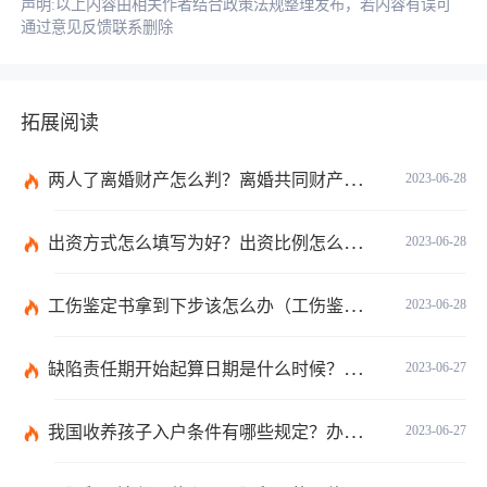
声明:以上内容由相关作者结合政策法规整理发布，若内容有误可
通过意见反馈联系删除
拓展阅读
两人了离婚财产怎么判？离婚共同财产有哪些？_焦点快报
2023-06-28
出资方式怎么填写为好？出资比例怎么填写？
2023-06-28
工伤鉴定书拿到下步该怎么办（工伤鉴定后要是对伤残等级结论不服怎么办）
2023-06-28
缺陷责任期开始起算日期是什么时候？缺陷责任终止证书签发的必要条件是什么？
2023-06-27
我国收养孩子入户条件有哪些规定？办理收养登记的事实收养情况有几种？
2023-06-27