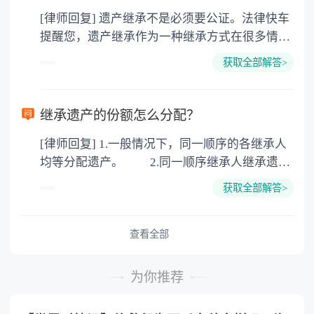
价2%缴纳 2. 评估费：按房价0.5%缴纳
[律师回复] 遗产继承不是必须要公证。法律快车
3. 印花税：按房屋评估价的0.05%缴纳 4. 土
提醒您，遗产继承作为一种继承方式在很多情况
地增值税：按房价1%缴纳 5. 房屋产权登记费：
下都是不需要公证的，当然，如果需要公正的也
100元一件。
获取全部解答>
可以到专门的公证机构去办理，相关程序参照法
律依据。公证不是遗产继承的必经程序。但为了
以防对财产继承发生纠纷，可以对遗产继承进行
继承遗产的份额怎么分配？
公证。所以，只要合法就具有法律效力，不需要
[律师回复] 1.一般情况下，同一顺序的各继承人
公证。
均等分配遗产。 2.同一顺序继承人继承遗产
的份额，一般应当均等。 3.对生活有特殊困
获取全部解答>
难又缺乏劳动能力的继承人，分配遗产时，应当
予以照顾。 4.对被继承人尽了主要扶养义务
或者与被继承人共同生活的继承人，分配遗产
查看全部
时，可以多分。 5.有扶养能力和有扶养条件
的继承人，不尽扶养义务的，分配遗产时，应当
为你推荐
不分或者少分。 6.继承人协商同意的，也可
以不均等。