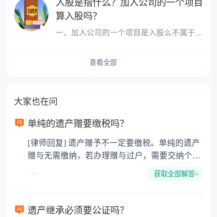
入股是指什么？加入公司的一个项目
算入股吗？
一、加入公司的一个项目是入股么不属于，入股是指公司成立后，原始
查看全部
大家也在问
单纯的遗产赠要缴税吗？
[律师回复] 遗产赠予不一定要缴税。单纯的遗产
赠与无需缴纳，若办理赠与过户，需要交纳个人
所得税、契税和公证费。赠与过户是没有增值税
获取全部解答>
的，因为赠与是被认为是无偿受赠的行为，所以
需要受赠人缴纳个人所得税，同时赠与过户也需
要缴纳公证费，具体如下： 1. 公证费：按房
遗产继承必须要公证吗？