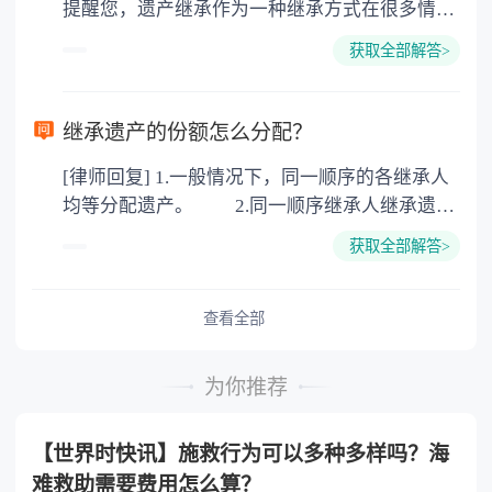
提醒您，遗产继承作为一种继承方式在很多情况
地增值税：按房价1%缴纳 5. 房屋产权登记费：
下都是不需要公证的，当然，如果需要公正的也
100元一件。
获取全部解答>
可以到专门的公证机构去办理，相关程序参照法
律依据。公证不是遗产继承的必经程序。但为了
以防对财产继承发生纠纷，可以对遗产继承进行
继承遗产的份额怎么分配？
公证。所以，只要合法就具有法律效力，不需要
[律师回复] 1.一般情况下，同一顺序的各继承人
公证。
均等分配遗产。 2.同一顺序继承人继承遗产
的份额，一般应当均等。 3.对生活有特殊困
获取全部解答>
难又缺乏劳动能力的继承人，分配遗产时，应当
予以照顾。 4.对被继承人尽了主要扶养义务
或者与被继承人共同生活的继承人，分配遗产
查看全部
时，可以多分。 5.有扶养能力和有扶养条件
的继承人，不尽扶养义务的，分配遗产时，应当
为你推荐
不分或者少分。 6.继承人协商同意的，也可
以不均等。
【世界时快讯】施救行为可以多种多样吗？海
难救助需要费用怎么算？