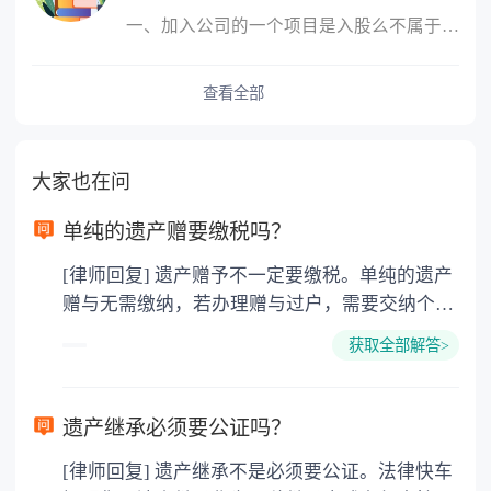
一、加入公司的一个项目是入股么不属于，入股是指公司成立后，原始
查看全部
大家也在问
单纯的遗产赠要缴税吗？
[律师回复] 遗产赠予不一定要缴税。单纯的遗产
赠与无需缴纳，若办理赠与过户，需要交纳个人
所得税、契税和公证费。赠与过户是没有增值税
获取全部解答>
的，因为赠与是被认为是无偿受赠的行为，所以
需要受赠人缴纳个人所得税，同时赠与过户也需
要缴纳公证费，具体如下： 1. 公证费：按房
遗产继承必须要公证吗？
价2%缴纳 2. 评估费：按房价0.5%缴纳
[律师回复] 遗产继承不是必须要公证。法律快车
3. 印花税：按房屋评估价的0.05%缴纳 4. 土